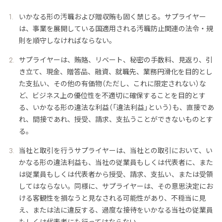
いかなる形の汚職および贈収賄も固く禁じる。サプライヤー
は、事業を展開している国適用される汚職防止関連の法令・規
則を順守しなければならない。
サプライヤーは、賄賂、リベート、秘密の手数料、見返り、引
き立て、現金、贈答品、融資、就職先、業務円滑化を目的とし
た支払い、その他の有価物（ただし、これに限定されない）な
ど、ビジネス上の優位性を不適切に確保することを目的とす
る、いかなる形の違法な利益（「違法利益」という）も、直接であ
れ、間接であれ、授受、請求、支払うことができないものとす
る。
当社と取引を行うサプライヤーは、当社との取引において、い
かなる形の違法利益も、当社の従業員もしくは代表者に、また
は従業員もしくは代表者から授受、請求、支払い、または受領
してはならない。同様に、サプライヤーは、その意思決定にお
ける客観性を損なうと見なされる可能性があり、不穏当に見
え、または法に違反する、過度な接待をいかなる当社の従業員
もしくは代表者にも行ってはならない。