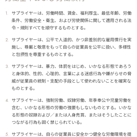
サプライヤーは、労働時間、賃金、福利厚生、最低年齢、労働
条件、労働安全・衛生、および労使関係に関して適用される法
令・規則すべてを順守するものとする。
サプライヤーは、公平で人道的、かつ非差別的な雇用慣行を実
施し、尊厳と敬意をもって自らの従業員を公平に扱い、多様性
と包摂性を尊重するものとする。
サプライヤーは、暴力、体罰をはじめ、いかなる形態であろう
と身体的、性的、心理的、言葉による迷惑行為や嫌がらせの脅
威が従業員の統制・支配の手段として使われないことを確実な
ものとする。
サプライヤーは、強制労働、奴隷労働、年季奉公や児童労働を
含む、いかなる形態の労働の強要もしないものとする。いかな
る形態の奴隷および／または人身売買、またはそうしたことに
つながる行為も固く禁じられている。
サプライヤーは、自らの従業員に安全かつ健全な労働環境を提