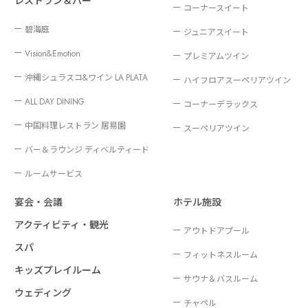
コーナースイート
碧海庭
ジュニアスイート
Vision&Emotion
プレミアムツイン
沖縄シュラスコ&ワイン LA PLATA
ハイフロアスーペリアツイン
ALL DAY DINING
コーナーデラックス
中国料理レストラン 居易園
スーペリアツイン
バー＆ラウンジ ディベルティード
ルームサービス
宴会・会議
ホテル施設
アクティビティ・観光
アウトドアプール
スパ
フィットネスルーム
キッズプレイルーム
サウナ＆バスルーム
ウェディング
チャペル