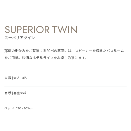
SUPERIOR TWIN
スーペリアツイン
那覇の街並みをご覧頂ける30㎡の客室には、スピーカーを備えたバスルーム
をご用意。快適なホテルライフをお楽しみ頂けます。
人 数 | 大人 1-3名
面 積 | 客室30㎡
ベッド | 120 x 203 cm