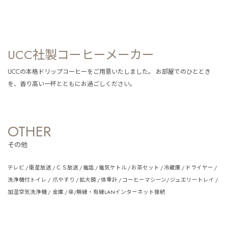
UCC社製コーヒーメーカー
UCCの本格ドリップコーヒーをご用意いたしました。 お部屋でのひととき
を、香り高い一杯とともにお過ごしください。
OTHER
その他
テレビ / 衛星放送 / ＣＳ放送 / 電話 / 電気ケトル / お茶セット / 冷蔵庫 / ドライヤー /
洗浄機付トイレ / 爪やすり / 拡大鏡 / 体重計 / コーヒーマシーン/ ジュエリートレイ /
加湿空気洗浄機 / 金庫 / 傘/無線・有線LANインターネット接続