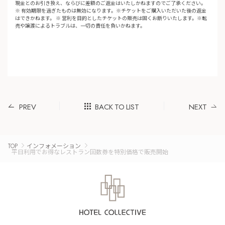
現金とのお引き換え、ならびに差額のご返金はいたしかねますのでご了承ください。
※ 有効期限を過ぎたものは無効になります。※チケットをご購入いただいた後の返金
はできかねます。 ※ 営利を目的としたチケットの販売は固くお断りいたします。※転
売や譲渡によるトラブルは、一切の責任を負いかねます。
PREV
BACK TO LIST
NEXT
TOP
インフォメーション
平日利用でお得なレストラン回数券を特別価格で販売開始