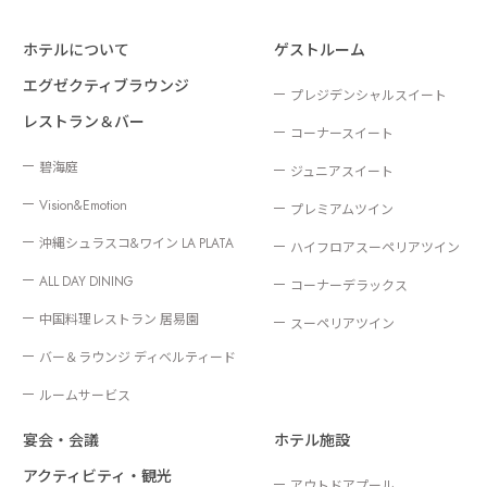
ホテルについて
ゲストルーム
エグゼクティブラウンジ
プレジデンシャルスイート
レストラン＆バー
コーナースイート
碧海庭
ジュニアスイート
Vision&Emotion
プレミアムツイン
沖縄シュラスコ&ワイン LA PLATA
ハイフロアスーペリアツイン
ALL DAY DINING
コーナーデラックス
中国料理レストラン 居易園
スーペリアツイン
バー＆ラウンジ ディベルティード
ルームサービス
宴会・会議
ホテル施設
アクティビティ・観光
アウトドアプール