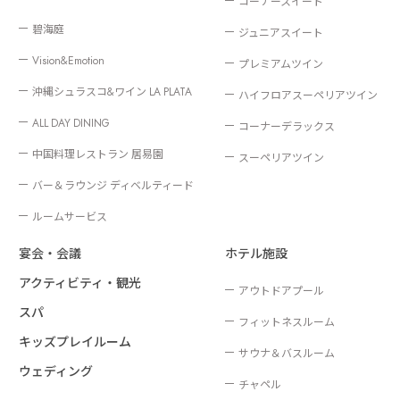
コーナースイート
碧海庭
ジュニアスイート
Vision&Emotion
プレミアムツイン
沖縄シュラスコ&ワイン LA PLATA
ハイフロアスーペリアツイン
ALL DAY DINING
コーナーデラックス
中国料理レストラン 居易園
スーペリアツイン
バー＆ラウンジ ディベルティード
ルームサービス
宴会・会議
ホテル施設
アクティビティ・観光
アウトドアプール
スパ
フィットネスルーム
キッズプレイルーム
サウナ＆バスルーム
ウェディング
チャペル