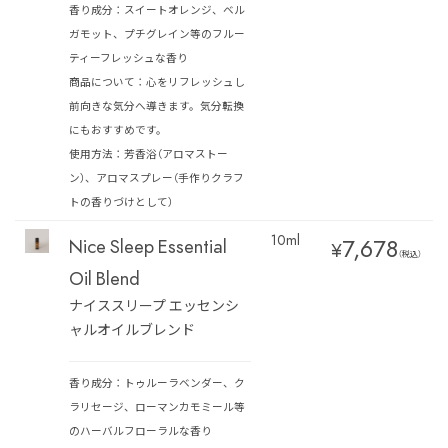
香り成分：スイートオレンジ、ベル
ガモット、プチグレイン等のフルー
ティーフレッシュな香り
商品について：心をリフレッシュし
前向きな気分へ導きます。気分転換
にもおすすめです。
使用方法：芳香浴（アロマストー
ン）、アロマスプレー（手作りクラフ
トの香りづけとして）
10ml
7,678
Nice Sleep Essential
¥
（税込）
Oil Blend
ナイススリープ エッセンシ
ャルオイルブレンド
香り成分：トゥルーラベンダー、ク
ラリセージ、ローマンカモミール等
のハーバルフローラルな香り