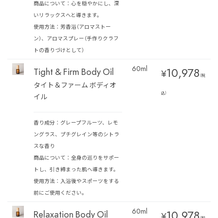
商品について：心を穏やかにし、深
いリラックスへと導きます。
使用方法：芳香浴（アロマストー
ン）、アロマスプレー（手作りクラフ
トの香りづけとして）
60ml
10,978
Tight & Firm Body Oil
¥
（税
タイト＆ファーム ボディオ
込）
イル
香り成分：グレープフルーツ、レモ
ングラス、プチグレイン等のシトラ
スな香り
商品について：全身の巡りをサポー
トし、引き締まった肌へ導きます。
使用方法：入浴後やスポーツをする
前にご使用ください。
60ml
10,978
Relaxation Body Oil
¥