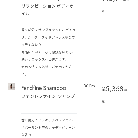
（税
リラクゼーション ボディオ
込）
イル
香り成分：サンダルウッド、パチョ
リ、シーダーウッドアトラス等のウ
ッディな香り
商品について：心の緊張をほぐし、
深いリラックスへと導きます。
使用方法：入浴後にご使用くださ
い。
300ml
5,368
Fendfine Shampoo
¥
（税
フェンドファイン シャンプ
込）
ー
香り成分：ヒノキ、シベリアモミ、
ペパーミント等のウッディグリーン
な香り