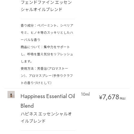
フェンドファイン エッセン
シャルオイルブレンド
香り成分：ペパーミント、シベリア
モミ、ヒノキ等のスッキリとしたハ
ーバルな香り
商品について：集中力をサポート
し、呼吸を整え気分をリフレッシュ
します。
使用方法：芳香浴（アロマストー
ン）、アロマスプレー（手作りクラフ
トの香りづけとして）
10ml
7,678
Happiness Essential Oil
¥
（税込）
Blend
ハピネス エッセンシャルオ
イルブレンド