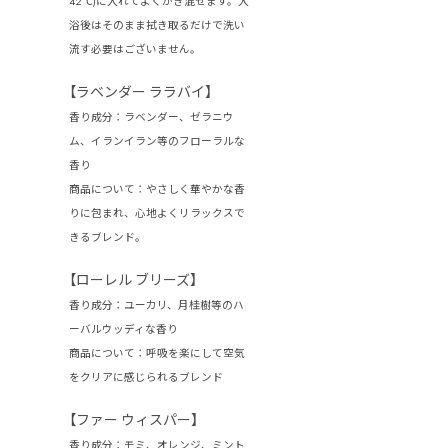
42℃)に入れてよくかき混ぜます。入
浴後はそのまま拭き取るだけで洗い
流す必要はございません。
【
ラベンダー ララバイ
】
香り成分：
ラベンダー、ゼラニウ
ム、イランイラン等のフローラルな
香り
商品について：
やさしく華やかな香
りに包まれ、心地よくリラックスで
きるブレンド。
【
ローレル ブリーズ
】
香り成分：
ユーカリ、月桂樹等のハ
ーバルウッディな香り
商品について：
呼吸を楽にして空気
をクリアに感じられるブレンド
【
ファー ウィスパー
】
香り成分：
モミ、オレンジ、ミント