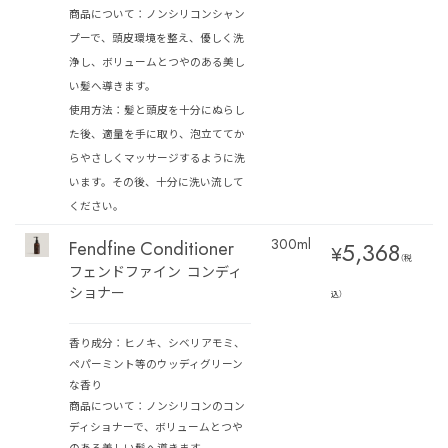
商品について：ノンシリコンシャン
プーで、頭皮環境を整え、優しく洗
浄し、ボリュームとつやのある美し
い髪へ導きます。
使用方法：髪と頭皮を十分にぬらし
た後、適量を手に取り、泡立ててか
らやさしくマッサージするように洗
います。その後、十分に洗い流して
ください。
Fendfine Conditioner
300ml
5,368
¥
（税
フェンドファイン コンディ
ショナー
込）
香り成分：ヒノキ、シベリアモミ、
ペパーミント等のウッディグリーン
な香り
商品について：ノンシリコンのコン
ディショナーで、ボリュームとつや
のある美しい髪へ導きます。