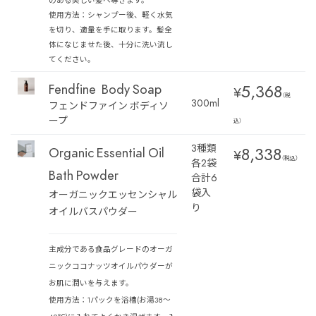
使用方法：シャンプー後、軽く水気
を切り、適量を手に取ります。髪全
体になじませた後、十分に洗い流し
てください。
5,368
Fendfine Body Soap
¥
（税
300ml
フェンドファイン ボディソ
ープ
込）
3種類
8,338
Organic Essential Oil
¥
（税込）
各2袋
Bath Powder
合計6
袋入
オーガニックエッセンシャル
り
オイルバスパウダー
主成分である食品グレードのオーガ
ニックココナッツオイルパウダーが
お肌に潤いを与えます。
使用方法：1パックを浴槽(お湯38～