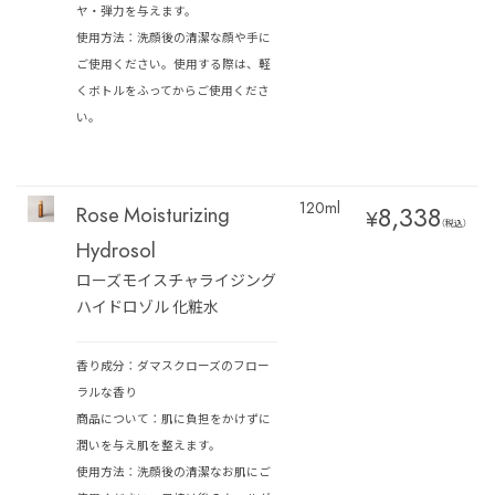
ヤ・弾力を与えます。
使用方法：洗顔後の清潔な顔や手に
ご使用ください。使用する際は、軽
くボトルをふってからご使用くださ
い。
120ml
8,338
Rose Moisturizing
¥
（税込）
Hydrosol
ローズモイスチャライジング
ハイドロゾル 化粧水
香り成分：ダマスクローズのフロー
ラルな香り
商品について：肌に負担をかけずに
潤いを与え肌を整えます。
使用方法：洗顔後の清潔なお肌にご