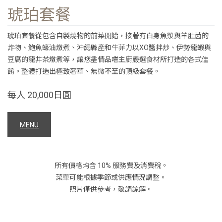
琥珀套餐
琥珀套餐從包含自製燒物的前菜開始，接著有白身魚漿與羊肚菌的
炸物、鮑魚蠔油燉煮、沖繩縣產和牛菲力以XO醬拌炒、伊勢龍蝦與
豆腐的龍井茶燉煮等，讓您盡情品嚐主廚嚴選食材所打造的各式佳
餚。整體打造出極致奢華、無微不至的頂級套餐。
每人 20,000日圓
MENU
所有價格均含 10% 服務費及消費稅。
菜單可能根據季節或供應情況調整。
照片僅供參考，敬請諒解。