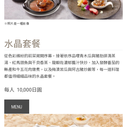
※照片是一種影像
水晶套餐
從色彩繽紛的前菜揭開序幕，接著依序品嚐青木瓜與豬肋排清蒸
湯、紅馬頭魚與干貝香蒸、龍蝦佐濃郁醬汁快炒、加入發酵番茄的
縣產和牛五花肉燉煮，以及梅漬苦瓜與阿古豬炒飯等，每一道料理
都值得細細品味的水晶套餐。
每人 10,000日圓
MENU