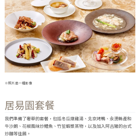
※照片是一種影像
居易園套餐
我們準備了奢華的套餐，包括冬瓜燉雞湯、北京烤鴨、汆燙縣產和
牛沙朗、花椒風味炒鱧魚、竹笙蝦漿蒸物，以及加入阿古豬的台式
炒麵等佳餚。