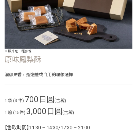
※照片是一種影像
原味鳳梨酥
濃郁果香，是送禮或自用的理想選擇
700日圓
1 袋 (3 件)
(含稅)
3,000日圓
1 箱 (15件)
(含稅)
【售取時間】11:30
–
14:30/17:30
–
21:00