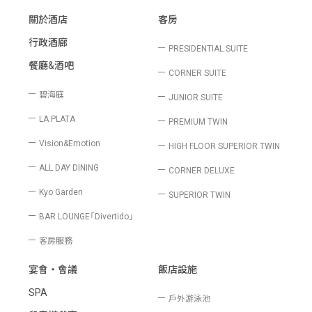
關於酒店
客房
行政酒廊
PRESIDENTIAL SUITE
餐廳&酒吧
CORNER SUITE
碧海庭
JUNIOR SUITE
LA PLATA
PREMIUM TWIN
Vision&Emotion
HIGH FLOOR SUPERIOR TWIN
ALL DAY DINING
CORNER DELUXE
Kyo Garden
SUPERIOR TWIN
BAR LOUNGE「Divertido」
客房服務
宴會‧會議
飯店設施
SPA
戶外游泳池