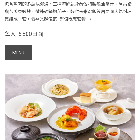
包含蟹肉的冬瓜泥濃湯、三種海鮮蒜蓉蒸佐特製醬油醬汁、阿古豬
與苦瓜豆豉炒、微辣砂鍋燉茄子、蝦仁玉米炒飯等居易園人氣料理
集結成一套，豪華又超值的「超值晚餐套餐」。
每人 6,800日圓
MENU