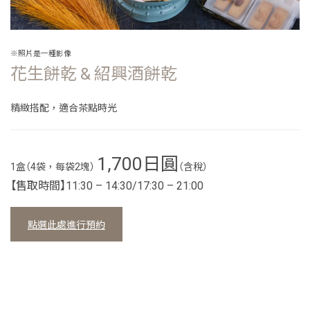
※照片是一種影像
花生餅乾
&
紹興酒餅乾
精緻搭配，適合茶點時光
1,700日圓
1盒（4袋，每袋2塊）
（含稅）
【售取時間】11:30
–
14:30/17:30
–
21:00
點選此處進行預約