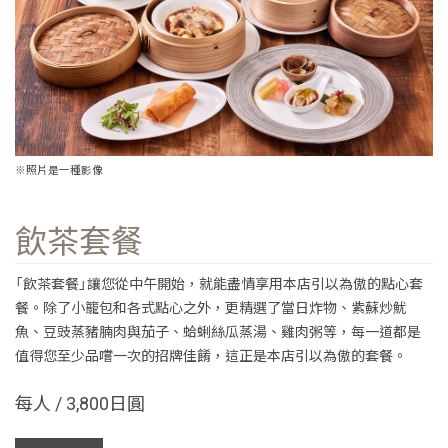
※照片是一種影像
飲茶套餐
「飲茶套餐」讓您從中午開始，就能盡情享用本店引以為傲的點心套
餐。除了小籠包和各式點心之外，更精選了當日炸物、紫蘇炒魷
魚、豆豉蒸豬腩肉與茄子、蛤蜊絲瓜蒸湯、雞肉粥等，每一道都是
值得您至少品嚐一次的招牌佳餚，這正是本店引以為傲的套餐。
每人 / 3,800日圓