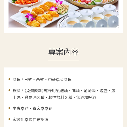
專案內容
料理 / 日式・西式・中華桌菜料理
飲料 / 【免費飲料】乾杯用氣泡酒・啤酒・葡萄酒・泡盛・威
士忌・雞尾酒３種・軟性飲料３種・無酒精啤酒
主專桌花・賓客桌桌花
客製化桌巾口布挑選