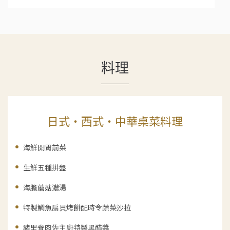
料理
日式・西式・中華桌菜料理
海鮮開胃前菜
生鮮五種拼盤
海膽蘑菇濃湯
特製鯛魚扇貝烤餅配時令蔬菜沙拉
豬里脊肉佐主廚特製黑醋醬