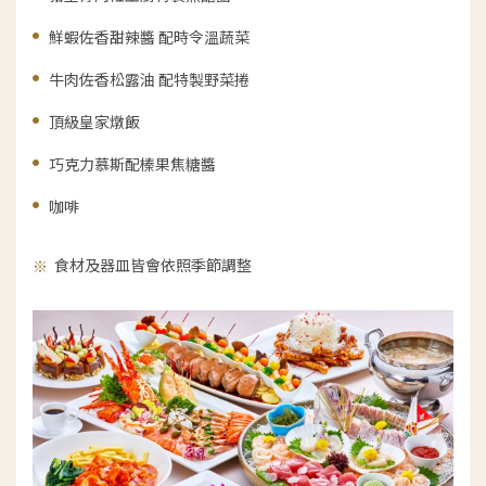
鮮蝦佐香甜辣醬 配時令溫蔬菜
牛肉佐香松露油 配特製野菜捲
頂級皇家燉飯
巧克力慕斯配榛果焦糖醬
咖啡
食材及器皿皆會依照季節調整