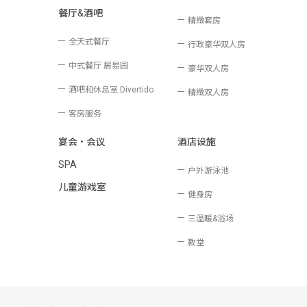
餐厅&酒吧
精緻套房
全天式餐厅
行政豪华双人房
中式餐厅 居易园
豪华双人房
酒吧和休息室 Divertido
精緻双人房
客房服务
宴会‧会议
酒店设施
SPA
户外游泳池
儿童游戏室
健身房
三温暖&浴场
教堂