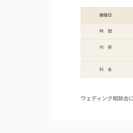
開催日
時 間
内 容
料 金
ウェディング相談会